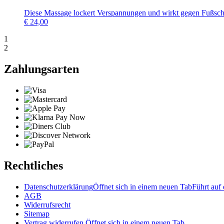
Diese Massage lockert Verspannungen und wirkt gegen Fußsc
€
24,00
1
2
Zahlungsarten
Rechtliches
Datenschutzerklärung
Öffnet sich in einem neuen Tab
Führt auf 
AGB
Widerrufsrecht
Sitemap
Vertrag widerrufen
Öffnet sich in einem neuen Tab