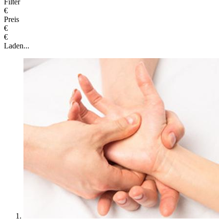
Filter
€
Preis
€
€
Laden...