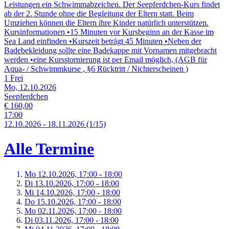
Leistungen ein Schwimmabzeichen. Der Seepferdchen-Kurs findet
ab der 2. Stunde ohne die Begleitung der Eltern statt. Beim
Umziehen können die Eltern ihre Kinder natürlich unterstützen.
Kursinformationen •15 Minuten vor Kursbeginn an der Kasse im
Sea Land einfinden •Kurszeit beträgt 45 Minuten •Neben der
Badebekleidung sollte eine Badekappe mit Vornamen mitgebracht
werden •eine Kursstornierung ist per Email möglich, (AGB für
Aqua- / Schwimmkurse , §6 Rücktritt / Nichterscheinen )
1 Frei
Mo, 12.10.2026
Seepferdchen
€ 160,00
17:00
12.
10.
2026
-
18.
11.
2026
(1/15)
Alle Termine
Mo 12.
10.
2026,
17:00 - 18:00
Di 13.
10.
2026,
17:00 - 18:00
Mi 14.
10.
2026,
17:00 - 18:00
Do 15.
10.
2026,
17:00 - 18:00
Mo 02.
11.
2026,
17:00 - 18:00
Di 03.
11.
2026,
17:00 - 18:00