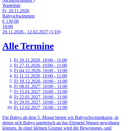
Nichterscheinen )
Warteliste
Fr, 20.11.2026
Babyschwimmen
€ 130,00
10:00
20.
11.
2026
-
12.
02.
2027
(1/10)
Alle Termine
Fr 20.
11.
2026,
10:00 - 11:00
Fr 27.
11.
2026,
10:00 - 11:00
Fr 04.
12.
2026,
10:00 - 11:00
Fr 11.
12.
2026,
10:00 - 11:00
Fr 18.
12.
2026,
10:00 - 11:00
Fr 08.
01.
2027,
10:00 - 11:00
Fr 15.
01.
2027,
10:00 - 11:00
Fr 22.
01.
2027,
10:00 - 11:00
Fr 29.
01.
2027,
10:00 - 11:00
Fr 12.
02.
2027,
10:00 - 11:00
Für Babys ab dem 5. Monat bieten wir Babyschwimmkurse, in
denen sich Babys spielerisch an das Element Wasser gewöhnen
können. In einer kleinen Gruppe wird die Bewegungs- und