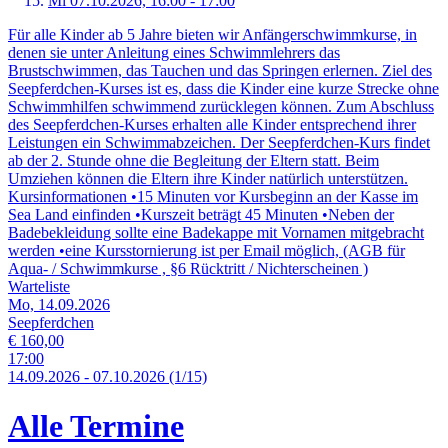
Mi 07.
10.
2026,
16:00 - 17:00
Für alle Kinder ab 5 Jahre bieten wir Anfängerschwimmkurse, in
denen sie unter Anleitung eines Schwimmlehrers das
Brustschwimmen, das Tauchen und das Springen erlernen. Ziel des
Seepferdchen-Kurses ist es, dass die Kinder eine kurze Strecke ohne
Schwimmhilfen schwimmend zurücklegen können. Zum Abschluss
des Seepferdchen-Kurses erhalten alle Kinder entsprechend ihrer
Leistungen ein Schwimmabzeichen. Der Seepferdchen-Kurs findet
ab der 2. Stunde ohne die Begleitung der Eltern statt. Beim
Umziehen können die Eltern ihre Kinder natürlich unterstützen.
Kursinformationen •15 Minuten vor Kursbeginn an der Kasse im
Sea Land einfinden •Kurszeit beträgt 45 Minuten •Neben der
Badebekleidung sollte eine Badekappe mit Vornamen mitgebracht
werden •eine Kursstornierung ist per Email möglich, (AGB für
Aqua- / Schwimmkurse , §6 Rücktritt / Nichterscheinen )
Warteliste
Mo, 14.09.2026
Seepferdchen
€ 160,00
17:00
14.
09.
2026
-
07.
10.
2026
(1/15)
Alle Termine