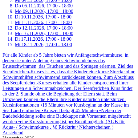
Mi 04.
11.
2026,
17:00 - 18:00
Do 05.
11.
2026,
17:00 - 18:00
Mo 09.
11.
2026,
17:00 - 18:00
Di 10.
11.
2026,
17:00 - 18:00
Mi 11.
11.
2026,
17:00 - 18:00
Do 12.
11.
2026,
17:00 - 18:00
Mo 16.
11.
2026,
17:00 - 18:00
Di 17.
11.
2026,
17:00 - 18:00
Mi 18.
11.
2026,
17:00 - 18:00
Für alle Kinder ab 5 Jahre bieten wir Anfängerschwimmkurse, in
denen sie unter Anleitung eines Schwimmlehrers das
Brustschwimmen, das Tauchen und das Springen erlernen. Ziel des
Seepferdchen-Kurses ist es, dass die Kinder eine kurze Strecke ohne
Schwimmhilfen schwimmend zurücklegen können. Zum Abschluss
des Seepferdchen-Kurses erhalten alle Kinder entsprechend ihrer
Leistungen ein Schwimmabzeichen. Der Seepferdchen-Kurs findet
ab der 2. Stunde ohne die Begleitung der Eltern statt. Beim
Umziehen können die Eltern ihre Kinder natürlich unterstützen.
Kursinformationen •15 Minuten vor Kursbeginn an der Kasse im
Sea Land einfinden •Kurszeit beträgt 45 Minuten •Neben der
Badebekleidung sollte eine Badekappe mit Vornamen mitgebracht
werden •eine Kursstornierung ist per Email möglich, (AGB für
Aqua- / Schwimmkurse , §6 Rücktritt / Nichterscheinen )
Anstehend