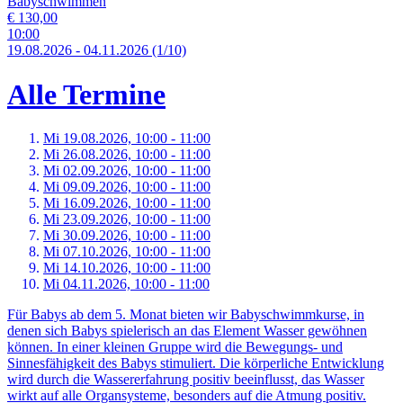
Babyschwimmen
€ 130,00
10:00
19.
08.
2026
-
04.
11.
2026
(1/10)
Alle Termine
Mi 19.
08.
2026,
10:00 - 11:00
Mi 26.
08.
2026,
10:00 - 11:00
Mi 02.
09.
2026,
10:00 - 11:00
Mi 09.
09.
2026,
10:00 - 11:00
Mi 16.
09.
2026,
10:00 - 11:00
Mi 23.
09.
2026,
10:00 - 11:00
Mi 30.
09.
2026,
10:00 - 11:00
Mi 07.
10.
2026,
10:00 - 11:00
Mi 14.
10.
2026,
10:00 - 11:00
Mi 04.
11.
2026,
10:00 - 11:00
Für Babys ab dem 5. Monat bieten wir Babyschwimmkurse, in
denen sich Babys spielerisch an das Element Wasser gewöhnen
können. In einer kleinen Gruppe wird die Bewegungs- und
Sinnesfähigkeit des Babys stimuliert. Die körperliche Entwicklung
wird durch die Wassererfahrung positiv beeinflusst, das Wasser
wirkt auf alle Organsysteme, besonders auf die Atmung positiv.