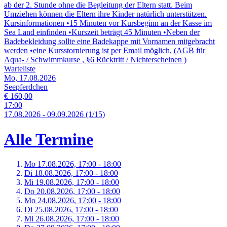
ab der 2. Stunde ohne die Begleitung der Eltern statt. Beim
Umziehen können die Eltern ihre Kinder natürlich unterstützen.
Kursinformationen •15 Minuten vor Kursbeginn an der Kasse im
Sea Land einfinden •Kurszeit beträgt 45 Minuten •Neben der
Badebekleidung sollte eine Badekappe mit Vornamen mitgebracht
werden •eine Kursstornierung ist per Email möglich, (AGB für
Aqua- / Schwimmkurse , §6 Rücktritt / Nichterscheinen )
Warteliste
Mo, 17.08.2026
Seepferdchen
€ 160,00
17:00
17.
08.
2026
-
09.
09.
2026
(1/15)
Alle Termine
Mo 17.
08.
2026,
17:00 - 18:00
Di 18.
08.
2026,
17:00 - 18:00
Mi 19.
08.
2026,
17:00 - 18:00
Do 20.
08.
2026,
17:00 - 18:00
Mo 24.
08.
2026,
17:00 - 18:00
Di 25.
08.
2026,
17:00 - 18:00
Mi 26.
08.
2026,
17:00 - 18:00