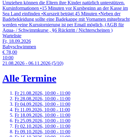
Umziehen können die Eltern ihre Kinder natürlich unterstützen.
Kursinformationen •15 Minuten vor Kursbeginn an der Kasse im
Sea Land einfinden •Kurszeit beträgt 45 Minuten •Neben der
Badebekleidung sollte eine Badekappe mit Vornamen mitgebracht
werden •eine Kursstornierung ist per Email möglich, (AGB für
Aqua- / Schwimmkurse , §6 Rücktritt / Nichterscheinen )
Warteliste
Fr, 18.09.2026
Babyschwimmen
€ 78,00
10:00
21.
08.
2026
-
06.
11.
2026
(5/10)
Alle Termine
Fr 21.
08.
2026,
10:00 - 11:00
Fr 28.
08.
2026,
10:00 - 11:00
Fr 04.
09.
2026,
10:00 - 11:00
Fr 11.
09.
2026,
10:00 - 11:00
Fr 18.
09.
2026,
10:00 - 11:00
Fr 25.
09.
2026,
10:00 - 11:00
Fr 02.
10.
2026,
10:00 - 11:00
Fr 09.
10.
2026,
10:00 - 11:00