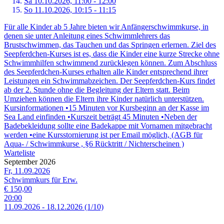
Sa 10.
10.
2026,
11:00 - 12:00
So 11.
10.
2026,
10:15 - 11:15
Für alle Kinder ab 5 Jahre bieten wir Anfängerschwimmkurse, in
denen sie unter Anleitung eines Schwimmlehrers das
Brustschwimmen, das Tauchen und das Springen erlernen. Ziel des
Seepferdchen-Kurses ist es, dass die Kinder eine kurze Strecke ohne
Schwimmhilfen schwimmend zurücklegen können. Zum Abschluss
des Seepferdchen-Kurses erhalten alle Kinder entsprechend ihrer
Leistungen ein Schwimmabzeichen. Der Seepferdchen-Kurs findet
ab der 2. Stunde ohne die Begleitung der Eltern statt. Beim
Umziehen können die Eltern ihre Kinder natürlich unterstützen.
Kursinformationen •15 Minuten vor Kursbeginn an der Kasse im
Sea Land einfinden •Kurszeit beträgt 45 Minuten •Neben der
Badebekleidung sollte eine Badekappe mit Vornamen mitgebracht
werden •eine Kursstornierung ist per Email möglich, (AGB für
Aqua- / Schwimmkurse , §6 Rücktritt / Nichterscheinen )
Warteliste
September 2026
Fr, 11.09.2026
Schwimmkurs für Erw.
€ 150,00
20:00
11.
09.
2026
-
18.
12.
2026
(1/10)