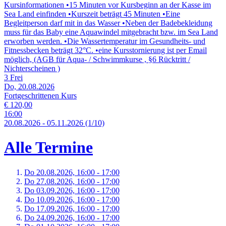
Kursinformationen •15 Minuten vor Kursbeginn an der Kasse im
Sea Land einfinden •Kurszeit beträgt 45 Minuten •Eine
Begleitperson darf mit in das Wasser •Neben der Badebekleidung
muss für das Baby eine Aquawindel mitgebracht bzw. im Sea Land
erworben werden. •Die Wassertemperatur im Gesundheits- und
Fitnessbecken beträgt 32°C. •eine Kursstornierung ist per Email
möglich, (AGB für Aqua- / Schwimmkurse , §6 Rücktritt /
Nichterscheinen )
3 Frei
Do, 20.08.2026
Fortgeschrittenen Kurs
€ 120,00
16:00
20.
08.
2026
-
05.
11.
2026
(1/10)
Alle Termine
Do 20.
08.
2026,
16:00 - 17:00
Do 27.
08.
2026,
16:00 - 17:00
Do 03.
09.
2026,
16:00 - 17:00
Do 10.
09.
2026,
16:00 - 17:00
Do 17.
09.
2026,
16:00 - 17:00
Do 24.
09.
2026,
16:00 - 17:00