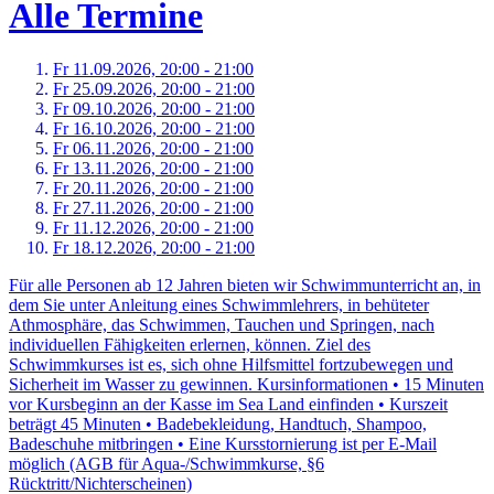
Alle Termine
Fr 11.
09.
2026,
20:00 - 21:00
Fr 25.
09.
2026,
20:00 - 21:00
Fr 09.
10.
2026,
20:00 - 21:00
Fr 16.
10.
2026,
20:00 - 21:00
Fr 06.
11.
2026,
20:00 - 21:00
Fr 13.
11.
2026,
20:00 - 21:00
Fr 20.
11.
2026,
20:00 - 21:00
Fr 27.
11.
2026,
20:00 - 21:00
Fr 11.
12.
2026,
20:00 - 21:00
Fr 18.
12.
2026,
20:00 - 21:00
Für alle Personen ab 12 Jahren bieten wir Schwimmunterricht an, in
dem Sie unter Anleitung eines Schwimmlehrers, in behüteter
Athmosphäre, das Schwimmen, Tauchen und Springen, nach
individuellen Fähigkeiten erlernen, können. Ziel des
Schwimmkurses ist es, sich ohne Hilfsmittel fortzubewegen und
Sicherheit im Wasser zu gewinnen. Kursinformationen • 15 Minuten
vor Kursbeginn an der Kasse im Sea Land einfinden • Kurszeit
beträgt 45 Minuten • Badebekleidung, Handtuch, Shampoo,
Badeschuhe mitbringen • Eine Kursstornierung ist per E-Mail
möglich (AGB für Aqua-/Schwimmkurse, §6
Rücktritt/Nichterscheinen)