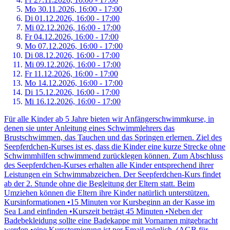
Mo 30.
11.
2026,
16:00 - 17:00
Di 01.
12.
2026,
16:00 - 17:00
Mi 02.
12.
2026,
16:00 - 17:00
Fr 04.
12.
2026,
16:00 - 17:00
Mo 07.
12.
2026,
16:00 - 17:00
Di 08.
12.
2026,
16:00 - 17:00
Mi 09.
12.
2026,
16:00 - 17:00
Fr 11.
12.
2026,
16:00 - 17:00
Mo 14.
12.
2026,
16:00 - 17:00
Di 15.
12.
2026,
16:00 - 17:00
Mi 16.
12.
2026,
16:00 - 17:00
Für alle Kinder ab 5 Jahre bieten wir Anfängerschwimmkurse, in
denen sie unter Anleitung eines Schwimmlehrers das
Brustschwimmen, das Tauchen und das Springen erlernen. Ziel des
Seepferdchen-Kurses ist es, dass die Kinder eine kurze Strecke ohne
Schwimmhilfen schwimmend zurücklegen können. Zum Abschluss
des Seepferdchen-Kurses erhalten alle Kinder entsprechend ihrer
Leistungen ein Schwimmabzeichen. Der Seepferdchen-Kurs findet
ab der 2. Stunde ohne die Begleitung der Eltern statt. Beim
Umziehen können die Eltern ihre Kinder natürlich unterstützen.
Kursinformationen •15 Minuten vor Kursbeginn an der Kasse im
Sea Land einfinden •Kurszeit beträgt 45 Minuten •Neben der
Badebekleidung sollte eine Badekappe mit Vornamen mitgebracht
werden •eine Kursstornierung ist per Email möglich, (AGB für