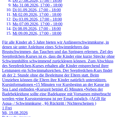
Do 27.
08.
2026,
17:00 - 18:00
Mo 31.
08.
2026,
17:00 - 18:00
Di 01.
09.
2026,
17:00 - 18:00
Mi 02.
09.
2026,
17:00 - 18:00
Do 03.
09.
2026,
17:00 - 18:00
Mo 07.
09.
2026,
17:00 - 18:00
Di 08.
09.
2026,
17:00 - 18:00
Mi 09.
09.
2026,
17:00 - 18:00
Für alle Kinder ab 5 Jahre bieten wir Anfängerschwimmkurse, in
denen sie unter Anleitung eines Schwimmlehrers das
Brustschwimmen, das Tauchen und das Springen erlernen. Ziel des
Seepferdchen-Kurses ist es, dass die Kinder eine kurze Strecke ohne
Schwimmhilfen schwimmend zurücklegen können. Zum Abschluss
des Seepferdchen-Kurses erhalten alle Kinder entsprechend ihrer
Leistungen ein Schwimmabzeichen. Der Seepferdchen-Kurs findet
ab der 2. Stunde ohne die Begleitung der Eltern statt. Beim
Umziehen können die Eltern ihre Kinder natürlich unterstützen.
Kursinformationen •15 Minuten vor Kursbeginn an der Kasse im
Sea Land einfinden •Kurszeit beträgt 45 Minuten •Neben der
Badebekleidung sollte eine Badekappe mit Vornamen mitgebracht
werden •eine Kursstornierung ist per Email möglich, (AGB für
Aqua- / Schwimmkurse , §6 Rücktritt / Nichterscheinen )
1 Frei
Mi, 19.08.2026