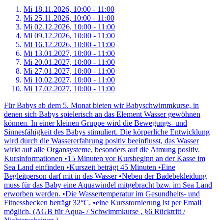
Mi 18.
11.
2026,
10:00 - 11:00
Mi 25.
11.
2026,
10:00 - 11:00
Mi 02.
12.
2026,
10:00 - 11:00
Mi 09.
12.
2026,
10:00 - 11:00
Mi 16.
12.
2026,
10:00 - 11:00
Mi 13.
01.
2027,
10:00 - 11:00
Mi 20.
01.
2027,
10:00 - 11:00
Mi 27.
01.
2027,
10:00 - 11:00
Mi 10.
02.
2027,
10:00 - 11:00
Mi 17.
02.
2027,
10:00 - 11:00
Für Babys ab dem 5. Monat bieten wir Babyschwimmkurse, in
denen sich Babys spielerisch an das Element Wasser gewöhnen
können. In einer kleinen Gruppe wird die Bewegungs- und
Sinnesfähigkeit des Babys stimuliert. Die körperliche Entwicklung
wird durch die Wassererfahrung positiv beeinflusst, das Wasser
wirkt auf alle Organsysteme, besonders auf die Atmung positiv.
Kursinformationen •15 Minuten vor Kursbeginn an der Kasse im
Sea Land einfinden •Kurszeit beträgt 45 Minuten •Eine
Begleitperson darf mit in das Wasser •Neben der Badebekleidung
muss für das Baby eine Aquawindel mitgebracht bzw. im Sea Land
erworben werden. •Die Wassertemperatur im Gesundheits- und
Fitnessbecken beträgt 32°C. •eine Kursstornierung ist per Email
möglich, (AGB für Aqua- / Schwimmkurse , §6 Rücktritt /