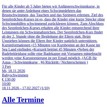
Für alle Kinder ab 5 Jahre bieten wir Anfängerschwimmkurse, in
denen sie unter Anleitung eines Schwimmlehrers das
Brustschwimmen, das Tauchen und das Springen erlernen. Ziel des
Seepferdchen-Kurses ist es, dass die Kinder eine kurze Strecke ohne
Schwimmhilfen schwimmend zurücklegen können. Zum Abschluss
des Seepferdchen-Kurses erhalten alle Kinder entsprechend ihrer
Leistungen ein Schwimmabzeichen. Der Seepferdchen-Kurs findet
ab der 2. Stunde ohne die Begleitung der Eltern statt. Beim
Umziehen können die Eltern ihre Kinder natürlich unterstützen.
Kursinformationen •15 Minuten vor Kursbeginn an der Kasse im
Sea Land einfinden •Kurszeit beträgt 45 Minuten •Neben der
Badebekleidung sollte eine Badekappe mit Vornamen mitgebracht
werden •eine Kursstornierung ist per Email möglich, (AGB für
Aqua- / Schwimmkurse , §6 Rücktritt / Nichterscheinen )
3 Frei
Mi, 18.11.2026
Babyschwimmen
€ 130,00
10:00
18.
11.
2026
-
17.
02.
2027
(1/10)
Alle Termine