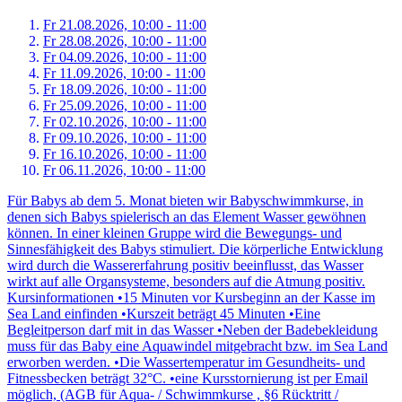
Fr 21.
08.
2026,
10:00 - 11:00
Fr 28.
08.
2026,
10:00 - 11:00
Fr 04.
09.
2026,
10:00 - 11:00
Fr 11.
09.
2026,
10:00 - 11:00
Fr 18.
09.
2026,
10:00 - 11:00
Fr 25.
09.
2026,
10:00 - 11:00
Fr 02.
10.
2026,
10:00 - 11:00
Fr 09.
10.
2026,
10:00 - 11:00
Fr 16.
10.
2026,
10:00 - 11:00
Fr 06.
11.
2026,
10:00 - 11:00
Für Babys ab dem 5. Monat bieten wir Babyschwimmkurse, in
denen sich Babys spielerisch an das Element Wasser gewöhnen
können. In einer kleinen Gruppe wird die Bewegungs- und
Sinnesfähigkeit des Babys stimuliert. Die körperliche Entwicklung
wird durch die Wassererfahrung positiv beeinflusst, das Wasser
wirkt auf alle Organsysteme, besonders auf die Atmung positiv.
Kursinformationen •15 Minuten vor Kursbeginn an der Kasse im
Sea Land einfinden •Kurszeit beträgt 45 Minuten •Eine
Begleitperson darf mit in das Wasser •Neben der Badebekleidung
muss für das Baby eine Aquawindel mitgebracht bzw. im Sea Land
erworben werden. •Die Wassertemperatur im Gesundheits- und
Fitnessbecken beträgt 32°C. •eine Kursstornierung ist per Email
möglich, (AGB für Aqua- / Schwimmkurse , §6 Rücktritt /