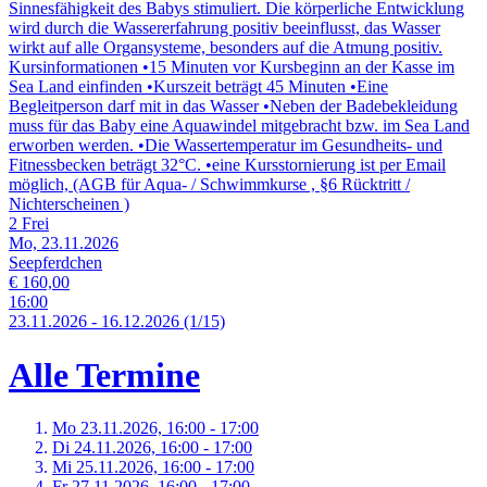
Sinnesfähigkeit des Babys stimuliert. Die körperliche Entwicklung
wird durch die Wassererfahrung positiv beeinflusst, das Wasser
wirkt auf alle Organsysteme, besonders auf die Atmung positiv.
Kursinformationen •15 Minuten vor Kursbeginn an der Kasse im
Sea Land einfinden •Kurszeit beträgt 45 Minuten •Eine
Begleitperson darf mit in das Wasser •Neben der Badebekleidung
muss für das Baby eine Aquawindel mitgebracht bzw. im Sea Land
erworben werden. •Die Wassertemperatur im Gesundheits- und
Fitnessbecken beträgt 32°C. •eine Kursstornierung ist per Email
möglich, (AGB für Aqua- / Schwimmkurse , §6 Rücktritt /
Nichterscheinen )
2 Frei
Mo, 23.11.2026
Seepferdchen
€ 160,00
16:00
23.
11.
2026
-
16.
12.
2026
(1/15)
Alle Termine
Mo 23.
11.
2026,
16:00 - 17:00
Di 24.
11.
2026,
16:00 - 17:00
Mi 25.
11.
2026,
16:00 - 17:00
Fr 27.
11.
2026,
16:00 - 17:00