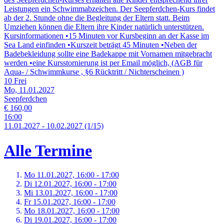
Leistungen ein Schwimmabzeichen. Der Seepferdchen-Kurs findet
ab der 2. Stunde ohne die Begleitung der Eltern statt. Beim
Umziehen können die Eltern ihre Kinder natürlich unterstützen.
Kursinformationen •15 Minuten vor Kursbeginn an der Kasse im
Sea Land einfinden •Kurszeit beträgt 45 Minuten •Neben der
Badebekleidung sollte eine Badekappe mit Vornamen mitgebracht
werden •eine Kursstornierung ist per Email möglich, (AGB für
Aqua- / Schwimmkurse , §6 Rücktritt / Nichterscheinen )
10 Frei
Mo, 11.01.2027
Seepferdchen
€ 160,00
16:00
11.
01.
2027
-
10.
02.
2027
(1/15)
Alle Termine
Mo 11.
01.
2027,
16:00 - 17:00
Di 12.
01.
2027,
16:00 - 17:00
Mi 13.
01.
2027,
16:00 - 17:00
Fr 15.
01.
2027,
16:00 - 17:00
Mo 18.
01.
2027,
16:00 - 17:00
Di 19.
01.
2027,
16:00 - 17:00