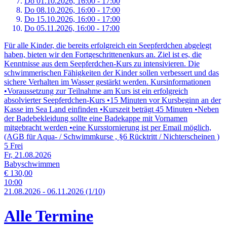
Do 01.
10.
2026,
16:00 - 17:00
Do 08.
10.
2026,
16:00 - 17:00
Do 15.
10.
2026,
16:00 - 17:00
Do 05.
11.
2026,
16:00 - 17:00
Für alle Kinder, die bereits erfolgreich ein Seepferdchen abgelegt
haben, bieten wir den Fortgeschrittenenkurs an. Ziel ist es, die
Kenntnisse aus dem Seepferdchen-Kurs zu intensivieren. Die
schwimmerischen Fähigkeiten der Kinder sollen verbessert und das
sichere Verhalten im Wasser gestärkt werden. Kursinformationen
•Voraussetzung zur Teilnahme am Kurs ist ein erfolgreich
absolvierter Seepferdchen-Kurs •15 Minuten vor Kursbeginn an der
Kasse im Sea Land einfinden •Kurszeit beträgt 45 Minuten •Neben
der Badebekleidung sollte eine Badekappe mit Vornamen
mitgebracht werden •eine Kursstornierung ist per Email möglich,
(AGB für Aqua- / Schwimmkurse , §6 Rücktritt / Nichterscheinen )
5 Frei
Fr, 21.08.2026
Babyschwimmen
€ 130,00
10:00
21.
08.
2026
-
06.
11.
2026
(1/10)
Alle Termine