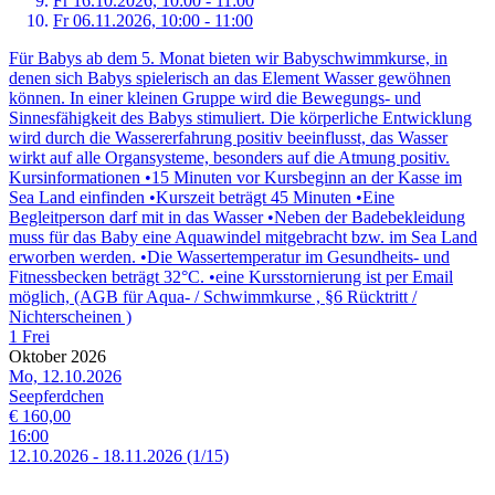
Fr 16.
10.
2026,
10:00 - 11:00
Fr 06.
11.
2026,
10:00 - 11:00
Für Babys ab dem 5. Monat bieten wir Babyschwimmkurse, in
denen sich Babys spielerisch an das Element Wasser gewöhnen
können. In einer kleinen Gruppe wird die Bewegungs- und
Sinnesfähigkeit des Babys stimuliert. Die körperliche Entwicklung
wird durch die Wassererfahrung positiv beeinflusst, das Wasser
wirkt auf alle Organsysteme, besonders auf die Atmung positiv.
Kursinformationen •15 Minuten vor Kursbeginn an der Kasse im
Sea Land einfinden •Kurszeit beträgt 45 Minuten •Eine
Begleitperson darf mit in das Wasser •Neben der Badebekleidung
muss für das Baby eine Aquawindel mitgebracht bzw. im Sea Land
erworben werden. •Die Wassertemperatur im Gesundheits- und
Fitnessbecken beträgt 32°C. •eine Kursstornierung ist per Email
möglich, (AGB für Aqua- / Schwimmkurse , §6 Rücktritt /
Nichterscheinen )
1 Frei
Oktober 2026
Mo, 12.10.2026
Seepferdchen
€ 160,00
16:00
12.
10.
2026
-
18.
11.
2026
(1/15)