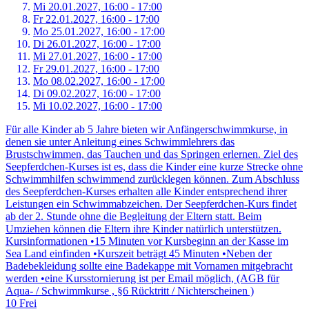
Mi 20.
01.
2027,
16:00 - 17:00
Fr 22.
01.
2027,
16:00 - 17:00
Mo 25.
01.
2027,
16:00 - 17:00
Di 26.
01.
2027,
16:00 - 17:00
Mi 27.
01.
2027,
16:00 - 17:00
Fr 29.
01.
2027,
16:00 - 17:00
Mo 08.
02.
2027,
16:00 - 17:00
Di 09.
02.
2027,
16:00 - 17:00
Mi 10.
02.
2027,
16:00 - 17:00
Für alle Kinder ab 5 Jahre bieten wir Anfängerschwimmkurse, in
denen sie unter Anleitung eines Schwimmlehrers das
Brustschwimmen, das Tauchen und das Springen erlernen. Ziel des
Seepferdchen-Kurses ist es, dass die Kinder eine kurze Strecke ohne
Schwimmhilfen schwimmend zurücklegen können. Zum Abschluss
des Seepferdchen-Kurses erhalten alle Kinder entsprechend ihrer
Leistungen ein Schwimmabzeichen. Der Seepferdchen-Kurs findet
ab der 2. Stunde ohne die Begleitung der Eltern statt. Beim
Umziehen können die Eltern ihre Kinder natürlich unterstützen.
Kursinformationen •15 Minuten vor Kursbeginn an der Kasse im
Sea Land einfinden •Kurszeit beträgt 45 Minuten •Neben der
Badebekleidung sollte eine Badekappe mit Vornamen mitgebracht
werden •eine Kursstornierung ist per Email möglich, (AGB für
Aqua- / Schwimmkurse , §6 Rücktritt / Nichterscheinen )
10 Frei