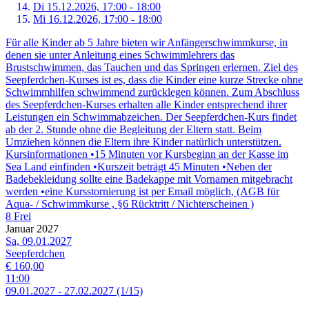
Di 15.
12.
2026,
17:00 - 18:00
Mi 16.
12.
2026,
17:00 - 18:00
Für alle Kinder ab 5 Jahre bieten wir Anfängerschwimmkurse, in
denen sie unter Anleitung eines Schwimmlehrers das
Brustschwimmen, das Tauchen und das Springen erlernen. Ziel des
Seepferdchen-Kurses ist es, dass die Kinder eine kurze Strecke ohne
Schwimmhilfen schwimmend zurücklegen können. Zum Abschluss
des Seepferdchen-Kurses erhalten alle Kinder entsprechend ihrer
Leistungen ein Schwimmabzeichen. Der Seepferdchen-Kurs findet
ab der 2. Stunde ohne die Begleitung der Eltern statt. Beim
Umziehen können die Eltern ihre Kinder natürlich unterstützen.
Kursinformationen •15 Minuten vor Kursbeginn an der Kasse im
Sea Land einfinden •Kurszeit beträgt 45 Minuten •Neben der
Badebekleidung sollte eine Badekappe mit Vornamen mitgebracht
werden •eine Kursstornierung ist per Email möglich, (AGB für
Aqua- / Schwimmkurse , §6 Rücktritt / Nichterscheinen )
8 Frei
Januar 2027
Sa, 09.01.2027
Seepferdchen
€ 160,00
11:00
09.
01.
2027
-
27.
02.
2027
(1/15)