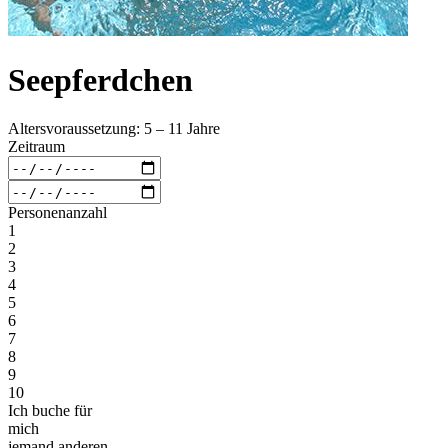
Seepferdchen
Altersvoraussetzung: 5 – 11 Jahre
Zeitraum
Personenanzahl
1
2
3
4
5
6
7
8
9
10
Ich buche für
mich
jemand anderen