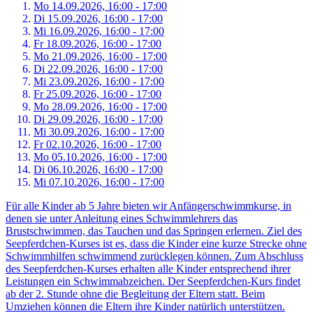
Mo 14.
09.
2026,
16:00 - 17:00
Di 15.
09.
2026,
16:00 - 17:00
Mi 16.
09.
2026,
16:00 - 17:00
Fr 18.
09.
2026,
16:00 - 17:00
Mo 21.
09.
2026,
16:00 - 17:00
Di 22.
09.
2026,
16:00 - 17:00
Mi 23.
09.
2026,
16:00 - 17:00
Fr 25.
09.
2026,
16:00 - 17:00
Mo 28.
09.
2026,
16:00 - 17:00
Di 29.
09.
2026,
16:00 - 17:00
Mi 30.
09.
2026,
16:00 - 17:00
Fr 02.
10.
2026,
16:00 - 17:00
Mo 05.
10.
2026,
16:00 - 17:00
Di 06.
10.
2026,
16:00 - 17:00
Mi 07.
10.
2026,
16:00 - 17:00
Für alle Kinder ab 5 Jahre bieten wir Anfängerschwimmkurse, in
denen sie unter Anleitung eines Schwimmlehrers das
Brustschwimmen, das Tauchen und das Springen erlernen. Ziel des
Seepferdchen-Kurses ist es, dass die Kinder eine kurze Strecke ohne
Schwimmhilfen schwimmend zurücklegen können. Zum Abschluss
des Seepferdchen-Kurses erhalten alle Kinder entsprechend ihrer
Leistungen ein Schwimmabzeichen. Der Seepferdchen-Kurs findet
ab der 2. Stunde ohne die Begleitung der Eltern statt. Beim
Umziehen können die Eltern ihre Kinder natürlich unterstützen.