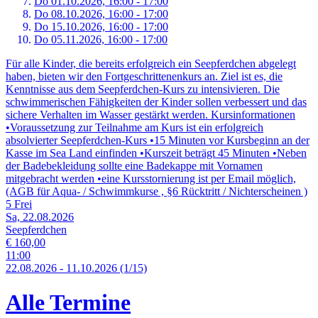
Do 01.
10.
2026,
16:00 - 17:00
Do 08.
10.
2026,
16:00 - 17:00
Do 15.
10.
2026,
16:00 - 17:00
Do 05.
11.
2026,
16:00 - 17:00
Für alle Kinder, die bereits erfolgreich ein Seepferdchen abgelegt
haben, bieten wir den Fortgeschrittenenkurs an. Ziel ist es, die
Kenntnisse aus dem Seepferdchen-Kurs zu intensivieren. Die
schwimmerischen Fähigkeiten der Kinder sollen verbessert und das
sichere Verhalten im Wasser gestärkt werden. Kursinformationen
•Voraussetzung zur Teilnahme am Kurs ist ein erfolgreich
absolvierter Seepferdchen-Kurs •15 Minuten vor Kursbeginn an der
Kasse im Sea Land einfinden •Kurszeit beträgt 45 Minuten •Neben
der Badebekleidung sollte eine Badekappe mit Vornamen
mitgebracht werden •eine Kursstornierung ist per Email möglich,
(AGB für Aqua- / Schwimmkurse , §6 Rücktritt / Nichterscheinen )
5 Frei
Sa, 22.08.2026
Seepferdchen
€ 160,00
11:00
22.
08.
2026
-
11.
10.
2026
(1/15)
Alle Termine