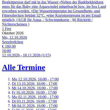
Begleitperson darf mit in das Wasser •Neben der Badebekleidung
muss für das Baby eine Aquawindel mitgebracht bzw. im Sea Land
erworben werden. •Die Wassertemperatur im Gesundheits- und
Fitnessbecken beträgt 32°C. •eine Kursstornierung ist per Email
möglich, (AGB für Aqua- / Schwimmkurse , §6 Rücktritt /
Nichterscheinen )
1 Frei
Oktober 2026
Mo, 12.10.2026
Seepferdchen
€ 160,00
16:00
12.
10.
2026
-
18.
11.
2026
(1/15)
Alle Termine
Mo 12.
10.
2026,
16:00 - 17:00
Di 13.
10.
2026,
16:00 - 17:00
Mi 14.
10.
2026,
16:00 - 17:00
Fr 16.
10.
2026,
16:00 - 17:00
Mo 02.
11.
2026,
16:00 - 17:00
Di 03.
11.
2026,
16:00 - 17:00
Mi 04.
11.
2026,
16:00 - 17:00