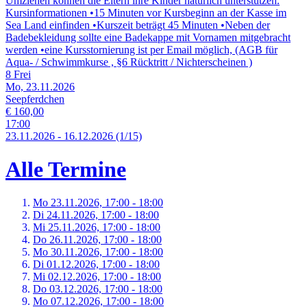
Umziehen können die Eltern ihre Kinder natürlich unterstützen.
Kursinformationen •15 Minuten vor Kursbeginn an der Kasse im
Sea Land einfinden •Kurszeit beträgt 45 Minuten •Neben der
Badebekleidung sollte eine Badekappe mit Vornamen mitgebracht
werden •eine Kursstornierung ist per Email möglich, (AGB für
Aqua- / Schwimmkurse , §6 Rücktritt / Nichterscheinen )
8 Frei
Mo, 23.11.2026
Seepferdchen
€ 160,00
17:00
23.
11.
2026
-
16.
12.
2026
(1/15)
Alle Termine
Mo 23.
11.
2026,
17:00 - 18:00
Di 24.
11.
2026,
17:00 - 18:00
Mi 25.
11.
2026,
17:00 - 18:00
Do 26.
11.
2026,
17:00 - 18:00
Mo 30.
11.
2026,
17:00 - 18:00
Di 01.
12.
2026,
17:00 - 18:00
Mi 02.
12.
2026,
17:00 - 18:00
Do 03.
12.
2026,
17:00 - 18:00
Mo 07.
12.
2026,
17:00 - 18:00