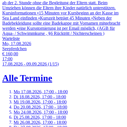
ab der 2. Stunde ohne die Begleitung der Eltern statt. Beim
Umziehen können die Eltern ihre Kinder natürlich unterstützen.
Kursinformationen •15 Minuten vor Kursbeginn an der Kasse im
Sea Land einfinden •Kurszeit beträgt 45 Minuten •Neben der
Badebekleidung sollte eine Badekappe mit Vornamen mitgebracht
werden •eine Kursstornierung ist per Email möglich, (AGB für
Aqua- / Schwimmkurse , §6 Rücktritt / Nichterscheinen )
Warteliste
Mo, 17.08.2026
Seepferdchen
€ 160,00
17:00
17.
08.
2026
-
09.
09.
2026
(1/15)
Alle Termine
Mo 17.
08.
2026,
17:00 - 18:00
Di 18.
08.
2026,
17:00 - 18:00
Mi 19.
08.
2026,
17:00 - 18:00
Do 20.
08.
2026,
17:00 - 18:00
Mo 24.
08.
2026,
17:00 - 18:00
Di 25.
08.
2026,
17:00 - 18:00
Mi 26.
08.
2026,
17:00 - 18:00