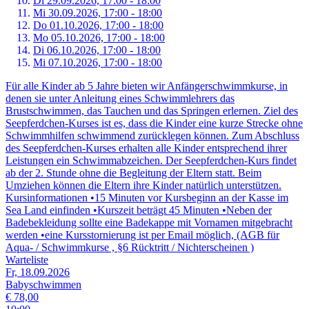
Di 29.
09.
2026,
17:00 - 18:00
Mi 30.
09.
2026,
17:00 - 18:00
Do 01.
10.
2026,
17:00 - 18:00
Mo 05.
10.
2026,
17:00 - 18:00
Di 06.
10.
2026,
17:00 - 18:00
Mi 07.
10.
2026,
17:00 - 18:00
Für alle Kinder ab 5 Jahre bieten wir Anfängerschwimmkurse, in
denen sie unter Anleitung eines Schwimmlehrers das
Brustschwimmen, das Tauchen und das Springen erlernen. Ziel des
Seepferdchen-Kurses ist es, dass die Kinder eine kurze Strecke ohne
Schwimmhilfen schwimmend zurücklegen können. Zum Abschluss
des Seepferdchen-Kurses erhalten alle Kinder entsprechend ihrer
Leistungen ein Schwimmabzeichen. Der Seepferdchen-Kurs findet
ab der 2. Stunde ohne die Begleitung der Eltern statt. Beim
Umziehen können die Eltern ihre Kinder natürlich unterstützen.
Kursinformationen •15 Minuten vor Kursbeginn an der Kasse im
Sea Land einfinden •Kurszeit beträgt 45 Minuten •Neben der
Badebekleidung sollte eine Badekappe mit Vornamen mitgebracht
werden •eine Kursstornierung ist per Email möglich, (AGB für
Aqua- / Schwimmkurse , §6 Rücktritt / Nichterscheinen )
Warteliste
Fr, 18.09.2026
Babyschwimmen
€ 78,00