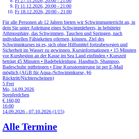
Fr 27.
11.
2026,
20:00 - 21:00
Fr 11.
12.
2026,
20:00 - 21:00
Fr 18.
12.
2026,
20:00 - 21:00
Für alle Personen ab 12 Jahren bieten wir Schwimmunterricht an, in
dem Sie unter Anleitung eines Schwimmlehrers, in behüteter
Athmosphäre, das Schwimmen, Tauchen und Springen, nach
individuellen Fähigkeiten erlernen, können. Ziel des
Schwimmkurses ist es, sich ohne Hilfsmittel fortzubewegen und
Sicherheit im Wasser zu gewinnen. Kursinformationen • 15 Minuten
vor Kursbeginn an der Kasse im Sea Land einfinden • Kurszeit
beträgt 45 Minuten • Badebekleidung, Handtuch, Shampoo,
Badeschuhe mitbringen • Eine Kursstornierung ist per E-Mail
möglich (AGB für Aqua-/Schwimmkurse, §6
Rücktritt/Nichterscheinen)
5 Frei
Mo, 14.09.2026
Seepferdchen
€ 160,00
16:00
14.
09.
2026
-
07.
10.
2026
(1/15)
Alle Termine