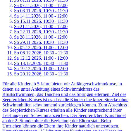
So 01.
11.
2026,
10:30 - 11:30
Sa 07.
11.
2026,
11:00 - 12:00
So 08.
11.
2026,
10:30 - 11:30
Sa 14.
11.
2026,
11:00 - 12:00
So 15.
11.
2026,
10:30 - 11:30
Sa 21.
11.
2026,
11:00 - 12:00
So 22.
11.
2026,
10:30 - 11:30
Sa 28.
11.
2026,
11:00 - 12:00
So 29.
11.
2026,
10:30 - 11:30
Sa 05.
12.
2026,
11:00 - 12:00
So 06.
12.
2026,
10:30 - 11:30
Sa 12.
12.
2026,
11:00 - 12:00
So 13.
12.
2026,
10:30 - 11:30
Sa 19.
12.
2026,
11:00 - 12:00
So 20.
12.
2026,
10:30 - 11:30
Für alle Kinder ab 5 Jahre bieten wir Anfängerschwimmkurse, in
denen sie unter Anleitung eines Schwimmlehrers das
Brustschwimmen, das Tauchen und das Springen erlernen. Ziel des
Seepferdchen-Kurses ist es, dass die Kinder eine kurze Strecke ohne
Schwimmhilfen schwimmend zurücklegen können. Zum Abschluss
des Seepferdchen-Kurses erhalten alle Kinder entsprechend ihrer
Leistungen ein Schwimmabzeichen. Der Seepferdchen-Kurs findet
ab der 2. Stunde ohne die Begleitung der Eltern statt. Beim
Umziehen können die Eltern ihre Kinder natürlich unterstützen.