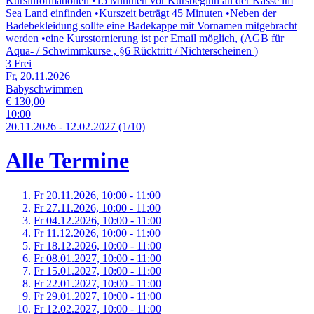
Kursinformationen •15 Minuten vor Kursbeginn an der Kasse im
Sea Land einfinden •Kurszeit beträgt 45 Minuten •Neben der
Badebekleidung sollte eine Badekappe mit Vornamen mitgebracht
werden •eine Kursstornierung ist per Email möglich, (AGB für
Aqua- / Schwimmkurse , §6 Rücktritt / Nichterscheinen )
3 Frei
Fr, 20.11.2026
Babyschwimmen
€ 130,00
10:00
20.
11.
2026
-
12.
02.
2027
(1/10)
Alle Termine
Fr 20.
11.
2026,
10:00 - 11:00
Fr 27.
11.
2026,
10:00 - 11:00
Fr 04.
12.
2026,
10:00 - 11:00
Fr 11.
12.
2026,
10:00 - 11:00
Fr 18.
12.
2026,
10:00 - 11:00
Fr 08.
01.
2027,
10:00 - 11:00
Fr 15.
01.
2027,
10:00 - 11:00
Fr 22.
01.
2027,
10:00 - 11:00
Fr 29.
01.
2027,
10:00 - 11:00
Fr 12.
02.
2027,
10:00 - 11:00