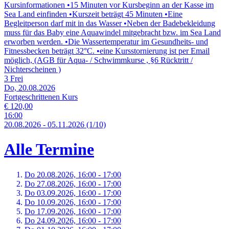
Kursinformationen •15 Minuten vor Kursbeginn an der Kasse im
Sea Land einfinden •Kurszeit beträgt 45 Minuten •Eine
Begleitperson darf mit in das Wasser •Neben der Badebekleidung
muss für das Baby eine Aquawindel mitgebracht bzw. im Sea Land
erworben werden. •Die Wassertemperatur im Gesundheits- und
Fitnessbecken beträgt 32°C. •eine Kursstornierung ist per Email
möglich, (AGB für Aqua- / Schwimmkurse , §6 Rücktritt /
Nichterscheinen )
3 Frei
Do, 20.08.2026
Fortgeschrittenen Kurs
€ 120,00
16:00
20.
08.
2026
-
05.
11.
2026
(1/10)
Alle Termine
Do 20.
08.
2026,
16:00 - 17:00
Do 27.
08.
2026,
16:00 - 17:00
Do 03.
09.
2026,
16:00 - 17:00
Do 10.
09.
2026,
16:00 - 17:00
Do 17.
09.
2026,
16:00 - 17:00
Do 24.
09.
2026,
16:00 - 17:00