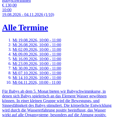
Babyschwimmen
€ 130,00
10:00
19.
08.
2026
-
04.
11.
2026
(1/10)
Alle Termine
Mi 19.
08.
2026,
10:00 - 11:00
Mi 26.
08.
2026,
10:00 - 11:00
Mi 02.
09.
2026,
10:00 - 11:00
Mi 09.
09.
2026,
10:00 - 11:00
Mi 16.
09.
2026,
10:00 - 11:00
Mi 23.
09.
2026,
10:00 - 11:00
Mi 30.
09.
2026,
10:00 - 11:00
Mi 07.
10.
2026,
10:00 - 11:00
Mi 14.
10.
2026,
10:00 - 11:00
Mi 04.
11.
2026,
10:00 - 11:00
Für Babys ab dem 5. Monat bieten wir Babyschwimmkurse, in
denen sich Babys spielerisch an das Element Wasser gewöhnen
können. In einer kleinen Gruppe wird die Bewegungs- und
Sinnesfähigkeit des Babys stimuliert. Die körperliche Entwicklung
wird durch die Wassererfahrung positiv beeinflusst, das Wasser
wirkt auf alle Organsysteme, besonders auf die Atmung positiv.