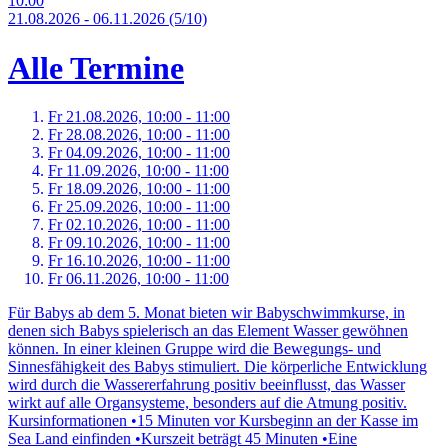
10:00
21.
08.
2026
-
06.
11.
2026
(5/10)
Alle Termine
Fr 21.
08.
2026,
10:00 - 11:00
Fr 28.
08.
2026,
10:00 - 11:00
Fr 04.
09.
2026,
10:00 - 11:00
Fr 11.
09.
2026,
10:00 - 11:00
Fr 18.
09.
2026,
10:00 - 11:00
Fr 25.
09.
2026,
10:00 - 11:00
Fr 02.
10.
2026,
10:00 - 11:00
Fr 09.
10.
2026,
10:00 - 11:00
Fr 16.
10.
2026,
10:00 - 11:00
Fr 06.
11.
2026,
10:00 - 11:00
Für Babys ab dem 5. Monat bieten wir Babyschwimmkurse, in
denen sich Babys spielerisch an das Element Wasser gewöhnen
können. In einer kleinen Gruppe wird die Bewegungs- und
Sinnesfähigkeit des Babys stimuliert. Die körperliche Entwicklung
wird durch die Wassererfahrung positiv beeinflusst, das Wasser
wirkt auf alle Organsysteme, besonders auf die Atmung positiv.
Kursinformationen •15 Minuten vor Kursbeginn an der Kasse im
Sea Land einfinden •Kurszeit beträgt 45 Minuten •Eine