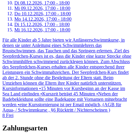
Di 08.
12.
2026,
17:00 - 18:00
Mi 09.
12.
2026,
17:00 - 18:00
Do 10.
12.
2026,
17:00 - 18:00
Mo 14.
12.
2026,
17:00 - 18:00
Di 15.
12.
2026,
17:00 - 18:00
Mi 16.
12.
2026,
17:00 - 18:00
Für alle Kinder ab 5 Jahre bieten wir Anfängerschwimmkurse, in
denen sie unter Anleitung eines Schwimmlehrers das
Brustschwimmen, das Tauchen und das Springen erlernen. Ziel des
Seepferdchen-Kurses ist es, dass die Kinder eine kurze Strecke ohne
Schwimmhilfen schwimmend zurücklegen können. Zum Abschluss
des Seepferdchen-Kurses erhalten alle Kinder entsprechend ihrer
Leistungen ein Schwimmabzeichen. Der Seepferdchen-Kurs findet
ab der 2. Stunde ohne die Begleitung der Eltern statt. Beim
Umziehen können die Eltern ihre Kinder natürlich unterstützen.
Kursinformationen •15 Minuten vor Kursbeginn an der Kasse im
Sea Land einfinden •Kurszeit beträgt 45 Minuten •Neben der
Badebekleidung sollte eine Badekappe mit Vornamen mitgebracht
werden •eine Kursstornierung ist per Email möglich, (AGB für
Aqua- / Schwimmkurse , §6 Rücktritt / Nichterscheinen )
8 Frei
Zahlungsarten