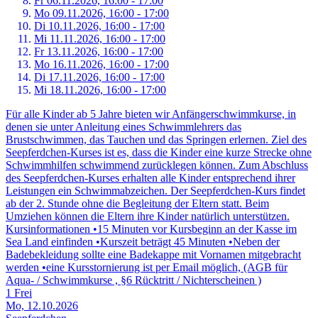
Fr 06.
11.
2026,
16:00 - 17:00
Mo 09.
11.
2026,
16:00 - 17:00
Di 10.
11.
2026,
16:00 - 17:00
Mi 11.
11.
2026,
16:00 - 17:00
Fr 13.
11.
2026,
16:00 - 17:00
Mo 16.
11.
2026,
16:00 - 17:00
Di 17.
11.
2026,
16:00 - 17:00
Mi 18.
11.
2026,
16:00 - 17:00
Für alle Kinder ab 5 Jahre bieten wir Anfängerschwimmkurse, in
denen sie unter Anleitung eines Schwimmlehrers das
Brustschwimmen, das Tauchen und das Springen erlernen. Ziel des
Seepferdchen-Kurses ist es, dass die Kinder eine kurze Strecke ohne
Schwimmhilfen schwimmend zurücklegen können. Zum Abschluss
des Seepferdchen-Kurses erhalten alle Kinder entsprechend ihrer
Leistungen ein Schwimmabzeichen. Der Seepferdchen-Kurs findet
ab der 2. Stunde ohne die Begleitung der Eltern statt. Beim
Umziehen können die Eltern ihre Kinder natürlich unterstützen.
Kursinformationen •15 Minuten vor Kursbeginn an der Kasse im
Sea Land einfinden •Kurszeit beträgt 45 Minuten •Neben der
Badebekleidung sollte eine Badekappe mit Vornamen mitgebracht
werden •eine Kursstornierung ist per Email möglich, (AGB für
Aqua- / Schwimmkurse , §6 Rücktritt / Nichterscheinen )
1 Frei
Mo, 12.10.2026