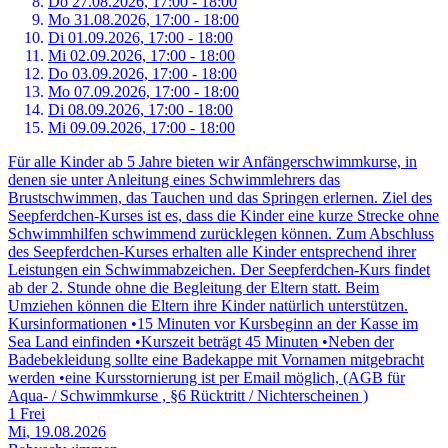
Do 27.
08.
2026,
17:00 - 18:00
Mo 31.
08.
2026,
17:00 - 18:00
Di 01.
09.
2026,
17:00 - 18:00
Mi 02.
09.
2026,
17:00 - 18:00
Do 03.
09.
2026,
17:00 - 18:00
Mo 07.
09.
2026,
17:00 - 18:00
Di 08.
09.
2026,
17:00 - 18:00
Mi 09.
09.
2026,
17:00 - 18:00
Für alle Kinder ab 5 Jahre bieten wir Anfängerschwimmkurse, in
denen sie unter Anleitung eines Schwimmlehrers das
Brustschwimmen, das Tauchen und das Springen erlernen. Ziel des
Seepferdchen-Kurses ist es, dass die Kinder eine kurze Strecke ohne
Schwimmhilfen schwimmend zurücklegen können. Zum Abschluss
des Seepferdchen-Kurses erhalten alle Kinder entsprechend ihrer
Leistungen ein Schwimmabzeichen. Der Seepferdchen-Kurs findet
ab der 2. Stunde ohne die Begleitung der Eltern statt. Beim
Umziehen können die Eltern ihre Kinder natürlich unterstützen.
Kursinformationen •15 Minuten vor Kursbeginn an der Kasse im
Sea Land einfinden •Kurszeit beträgt 45 Minuten •Neben der
Badebekleidung sollte eine Badekappe mit Vornamen mitgebracht
werden •eine Kursstornierung ist per Email möglich, (AGB für
Aqua- / Schwimmkurse , §6 Rücktritt / Nichterscheinen )
1 Frei
Mi, 19.08.2026