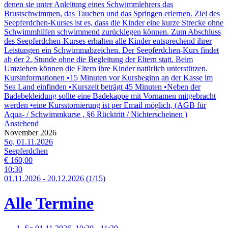
denen sie unter Anleitung eines Schwimmlehrers das
Brustschwimmen, das Tauchen und das Springen erlernen. Ziel des
Seepferdchen-Kurses ist es, dass die Kinder eine kurze Strecke ohne
Schwimmhilfen schwimmend zurücklegen können. Zum Abschluss
des Seepferdchen-Kurses erhalten alle Kinder entsprechend ihrer
Leistungen ein Schwimmabzeichen. Der Seepferdchen-Kurs findet
ab der 2. Stunde ohne die Begleitung der Eltern statt. Beim
Umziehen können die Eltern ihre Kinder natürlich unterstützen.
Kursinformationen •15 Minuten vor Kursbeginn an der Kasse im
Sea Land einfinden •Kurszeit beträgt 45 Minuten •Neben der
Badebekleidung sollte eine Badekappe mit Vornamen mitgebracht
werden •eine Kursstornierung ist per Email möglich, (AGB für
Aqua- / Schwimmkurse , §6 Rücktritt / Nichterscheinen )
Anstehend
November 2026
So, 01.11.2026
Seepferdchen
€ 160,00
10:30
01.
11.
2026
-
20.
12.
2026
(1/15)
Alle Termine