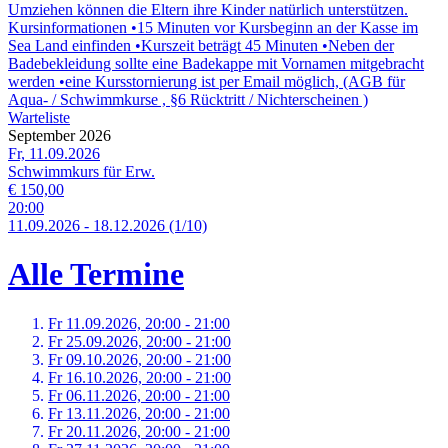
Umziehen können die Eltern ihre Kinder natürlich unterstützen.
Kursinformationen •15 Minuten vor Kursbeginn an der Kasse im
Sea Land einfinden •Kurszeit beträgt 45 Minuten •Neben der
Badebekleidung sollte eine Badekappe mit Vornamen mitgebracht
werden •eine Kursstornierung ist per Email möglich, (AGB für
Aqua- / Schwimmkurse , §6 Rücktritt / Nichterscheinen )
Warteliste
September 2026
Fr, 11.09.2026
Schwimmkurs für Erw.
€ 150,00
20:00
11.
09.
2026
-
18.
12.
2026
(1/10)
Alle Termine
Fr 11.
09.
2026,
20:00 - 21:00
Fr 25.
09.
2026,
20:00 - 21:00
Fr 09.
10.
2026,
20:00 - 21:00
Fr 16.
10.
2026,
20:00 - 21:00
Fr 06.
11.
2026,
20:00 - 21:00
Fr 13.
11.
2026,
20:00 - 21:00
Fr 20.
11.
2026,
20:00 - 21:00