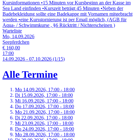
Kursinformationen •15 Minuten vor Kursbeginn an der Kasse im
Sea Land einfinden •Kurszeit beträgt 45 Minuten •Neben der
Badebekleidung sollte eine Badekappe mit Vornamen mitgebracht
werden •eine Kursstornierung ist per Email möglich, (AGB für
Aqua- / Schwimmkurse , §6 Rücktritt / Nichterscheinen )
Warteliste
Mo, 14.09.2026
Seepferdchen
€ 160,00
17:00
14.
09.
2026
-
07.
10.
2026
(1/15)
Alle Termine
Mo 14.
09.
2026,
17:00 - 18:00
Di 15.
09.
2026,
17:00 - 18:00
Mi 16.
09.
2026,
17:00 - 18:00
Do 17.
09.
2026,
17:00 - 18:00
Mo 21.
09.
2026,
17:00 - 18:00
Di 22.
09.
2026,
17:00 - 18:00
Mi 23.
09.
2026,
17:00 - 18:00
Do 24.
09.
2026,
17:00 - 18:00
Mo 28.
09.
2026,
17:00 - 18:00