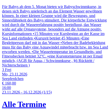
Für Babys ab dem 5. Monat bieten wir Babyschwimmkurse, in
denen sich Babys spielerisch an das Element Wasser gewöhnen
können. In einer kleinen Gruppe wird die Bewegungs- und
Sinnesfähigkeit des Babys stimuliert. Die körperliche Entwicklung
wird durch die Wassererfahrung positiv beeinflusst, das Wasser
wirkt auf alle Organsysteme, besonders auf die Atmung positiv.
Kursinformationen •15 Minuten vor Kursbeginn an der Kasse im
Sea Land einfinden •Kurszeit beträgt 45 Minuten •Eine
Begleitperson darf mit in das Wasser •Neben der Badebekleidung
muss für das Baby eine Aquawindel mitgebracht bzw. im Sea Land
erworben werden. •Die Wassertemperatur im Gesundheits- und
Fitnessbecken beträgt 32°C. •eine Kursstornierung ist per Email
möglich, (AGB für Aqua- / Schwimmkurse , §6 Rücktritt /
Nichterscheinen )
3 Frei
Mo, 23.11.2026
Seepferdchen
€ 160,00
16:00
23.
11.
2026
-
16.
12.
2026
(1/15)
Alle Termine